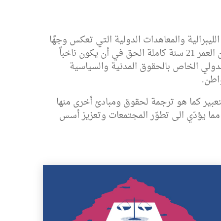
لليبرالية والمعاهدات الدولية التي تعكس وجهًا
من وجوه الديمقراطية في هذه الدول. فقد نصّ الدستور اللبناني في المادة 21 على أنّ لكل مواطن لبناني بلغ من العمر 21 سنة كاملة الحق في أن یكون ناخباً
الدولي الخاص بالحقوق المدنية والسياسية
اطن.
لتعبير كما هو ترجمة لحقوق ومبادئ أخرى منها
 مما يؤدّي الى تطوّر المجتمعات وتعزيز أسس