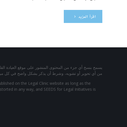
اقرأ المزيد
يسمح بنسخ أي جزء من المحتوى المنشور على موقع العيادة القانوني
من أي تحوير أو تشويه، وشرط أن يذكر بشكل واضح في كل مرة إس
ublished on the Legal Clinic website as long as the
torted in any way, and SEEDS for Legal Initiatives is