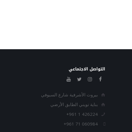
التواصل الاجتماعي
بيروت الأشرفية شارع السيوفي
بناية تويني الطابق الأرضي
+961 1 426224
+961 71 060984