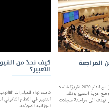
كيف نحدّ من القيود
ن المراجعة
التعبير؟
رفعت نواة للمبادرات القانونية – SEEDS في تموز من العام 2020 تقريرًا شاملا
قامت نواة للمبادرات القانون
ضع حرية التعبير وذلك
التعبير في النظام القانوني ال
UP التي تهدف الى مراجعة سجلات
الجزائية المجرِّمة.