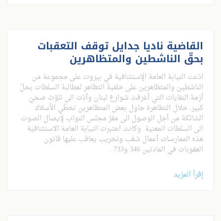
القاضية ناديا جدايل توقف التعقبات
بحقّ الناشطين والمتظاهرين
ادّعت النيابة العامة الإستئنافية في بيروت على مجموعة من
الناشطين والمتظاهرين على خلفية التظاهر لمطالبة السلطات بحلّ
أزمة النفايات التي أغرقت شوارع لبنان وأدّت الى تلوّث صحيّ
كبير. خلال التظاهرة حاول بعض المتظاهرين تخطّي الأسلاك
الشائكة من أجل الوصول الى مقرّ مجلس النواب لإيصال الصوت
الى السلطات المعنية. وكانت اعتبرت النيابة العامة الاستئنافية
هذه الممارسات أعمال شغب وتخريب يعاقب عليها قانون
العقوبات في المادتين 346 و733 .
إقرأ المزيد