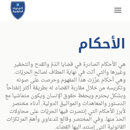
الأحكام
هي الأحكام الصادرة في قضايا الذمّ والقدح والتحقير
وغيرها والتي أتت في نهاية المطاف لصالح الحريّات.
وهي أحكام عزّزت هذا المفهوم وحرصت على صونه
وتكريسه من خلال مقاربة القضاء له بطريقة أكثر إنفتاحاً
وبشكل يحترم ويحفظ حقوق الإنسان ويكون متماشيا مع
الدستور والمعاهدات والمواثيق الدولية. أدناه مختصر
لأبرز الأحكام التي إنتصرت فيها الحريّات على محاولات
الحدّ منها. وفي المختصر وقائع للدعاوى وأهمّ المرتكزات
القانونية التي إستند اليها القضاء.