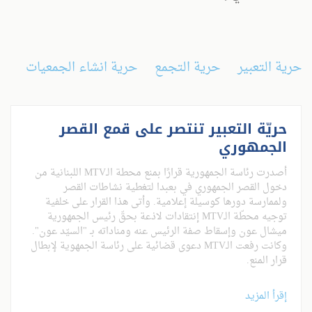
حرية التعبير
حرية التجمع
حرية انشاء الجمعيات
حريّة التعبير تنتصر على قمع القصر
الجمهوري
أصدرت رئاسة الجمهورية قرارًا بمنع محطة الـMTV اللبنانية من
دخول القصر الجمهوري في بعبدا لتغطية نشاطات القصر
ولممارسة دورها كوسيلة إعلامية. وأتى هذا القرار على خلفية
توجيه محطّة الـMTV إنتقادات لاذعة بحقّ رئيس الجمهورية
ميشال عون وإسقاط صفة الرئيس عنه ومناداته بـ "السيّد عون".
وكانت رفعت الـMTV دعوى قضائية على رئاسة الجمهوية لإبطال
قرار المنع.
إقرأ المزيد