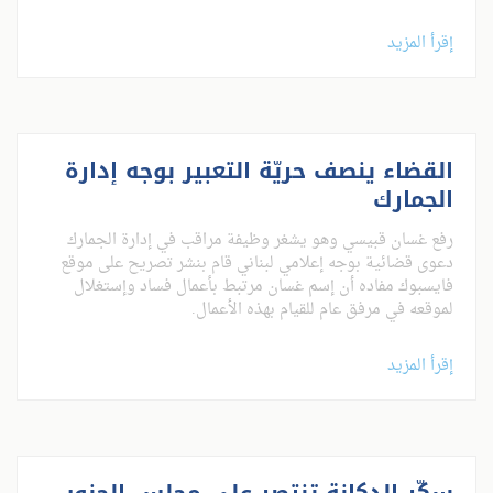
إقرأ المزيد
القضاء ينصف حريّة التعبير بوجه إدارة
الجمارك
رفع غسان قبيسي وهو يشغر وظيفة مراقب في إدارة الجمارك
دعوى قضائية بوجه إعلامي لبناني قام بنشر تصريح على موقع
فايسبوك مفاده أن إسم غسان مرتبط بأعمال فساد وإستغلال
لموقعه في مرفق عام للقيام بهذه الأعمال.
إقرأ المزيد