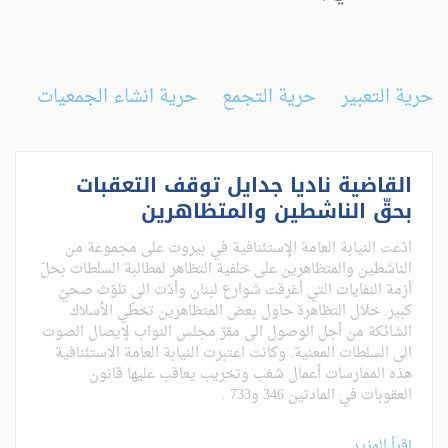
حرية التعبير
حرية التجمع
حرية انشاء الجمعيات
القاضية ناديا جدايل توقف التعقبات
بحقّ الناشطين والمتظاهرين
ادّعت النيابة العامة الإستئنافية في بيروت على مجموعة من
الناشطين والمتظاهرين على خلفية التظاهر لمطالبة السلطات بحلّ
أزمة النفايات التي أغرقت شوارع لبنان وأدّت الى تلوّث صحيّ
كبير. خلال التظاهرة حاول بعض المتظاهرين تخطّي الأسلاك
الشائكة من أجل الوصول الى مقرّ مجلس النواب لإيصال الصوت
الى السلطات المعنية. وكانت اعتبرت النيابة العامة الاستئنافية
هذه الممارسات أعمال شغب وتخريب يعاقب عليها قانون
العقوبات في المادتين 346 و733 .
إقرأ المزيد