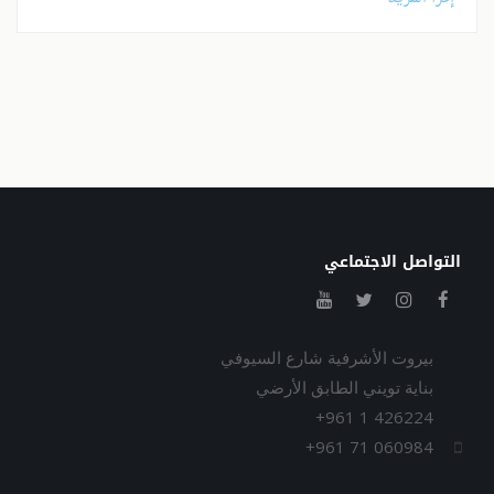
التواصل الاجتماعي
بيروت الأشرفية شارع السيوفي
بناية تويني الطابق الأرضي
+961 1 426224
+961 71 060984