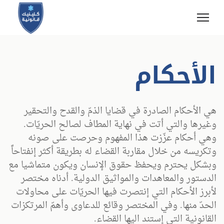
الأحكام
هي الأحكام الصادرة في قضايا الذمّ والقدح والتحقير
وغيرها والتي أتت في نهاية المطاف لصالح الحريّات.
وهي أحكام عزّزت هذا المفهوم وحرصت على صونه
وتكريسه من خلال مقاربة القضاء له بطريقة أكثر إنفتاحاً
وبشكل يحترم ويحفظ حقوق الإنسان ويكون متماشيا مع
الدستور والمعاهدات والمواثيق الدولية. أدناه مختصر
لأبرز الأحكام التي إنتصرت فيها الحريّات على محاولات
الحدّ منها. وفي المختصر وقائع للدعاوى وأهمّ المرتكزات
القانونية التي إستند اليها القضاء.