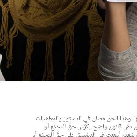
نها. وهذا الحقّ مصان في الدستور والمعاهدات
ك من نصّ قانون واضح يكرّس حقّ التجمّع أو
 الوضعيّة أمعنت في التضييق على حقّ التجمّع أو