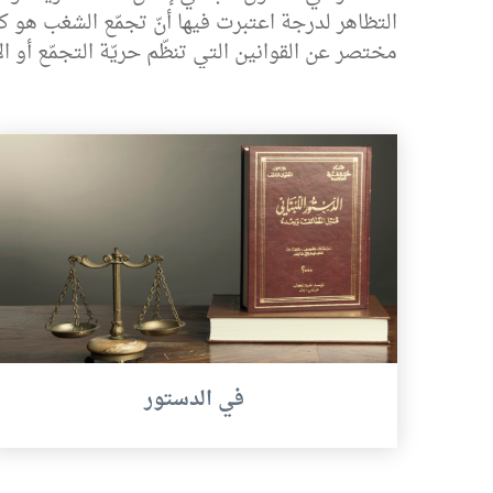
التظاهر لدرجة اعتبرت فيها أنّ تجمّع الشغب هو كل
مختصر عن القوانين التي تنظّم حريّة التجمّع أو ال
في الدستور