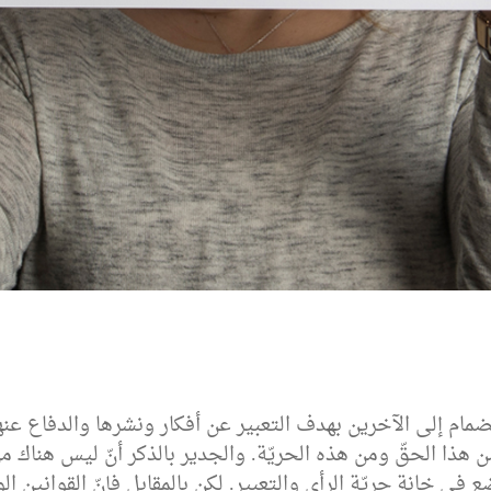
انضمام إلى الآخرين بهدف التعبير عن أفكار ونشرها والدفاع ع
دّ من هذا الحقّ ومن هذه الحريّة. والجدير بالذكر أنّ ليس هنا
وضع في خانة حريّة الرأي والتعبير. لكن بالمقابل فإنّ القوانين