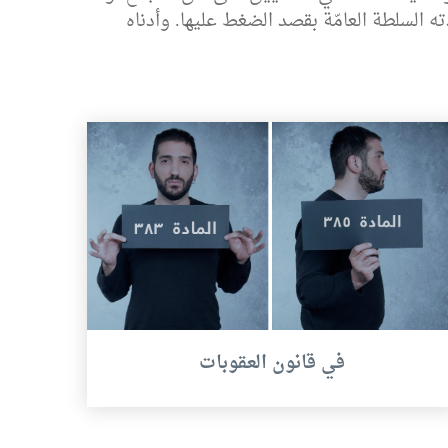
ه السلطة العامّة بقصد الضغط عليها. وأدناه
في قانون العقوبات