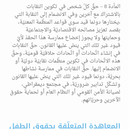
الماّدة 8 – حقّ كلّ شخص في تكوين النقابات
بالاشتراك مع آخرين وفي الانضمام إلى النقابة التي
،يختارها دونما قيد سوى قواعد المنظّمة المعنيّة،
بقصد تعزيز مصالحه الاقتصاديّة والاجتماعيّة
وحمايتها ولا يجوز إخضاع ممارسة هذا الحقذ لأيّ
قيود غير تلك التي ينصّ عليها القانون. حقّ النقابات
في إنشاء اتّحادات أو اتّحادات حلافيّة قوميّة، وحقّ
هذه الاتّحادات في تكوين منظّمات نقابيّة دوليّة أو
الانضمام إليها. حقّ النقابات في ممارسة نشاطها
بحريّة، دونما قيود غير تلك التي ينصّ عليها القانون
وتشكّل تدابير ضروريّة، في مجتمع ديمقراطي،
لصيانة الأمن القومي أو النظام العام أو لحماية حقوق
الآخرين وحريّاتهم.
المعاهدة المتعلّقة بحقوق الطفل