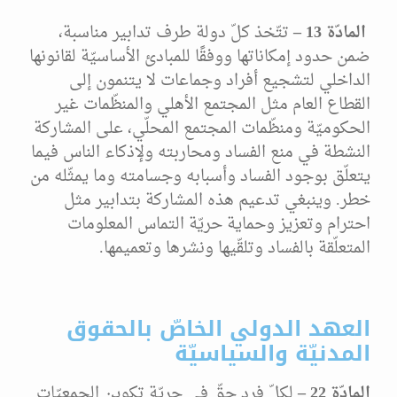
المادّة 13 –
تتّخذ كلّ دولة طرف تدابير مناسبة،
ضمن حدود إمكاناتها ووفقًا للمبادئ الأساسيّة لقانونها
الداخلي لتشجيع أفراد وجماعات لا يتنمون إلى
القطاع العام مثل المجتمع الأهلي والمنظّمات غير
الحكوميّة ومنظّمات المجتمع المحلّي، على المشاركة
النشطة في منع الفساد ومحاربته ولإذكاء الناس فيما
يتعلّق بوجود الفساد وأسبابه وجسامته وما يمثّله من
خطر. وينبغي تدعيم هذه المشاركة بتدابير مثل
احترام وتعزيز وحماية حريّة التماس المعلومات
المتعلّقة بالفساد وتلقّيها ونشرها وتعميمها.
العهد الدولي الخاصّ بالحقوق
المدنيّة والسياسيّة
المادّة 22 –
لكلّ فرد حقّ في حريّة تكوين الجمعيّات