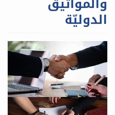
والمواثيق
الدوليّة