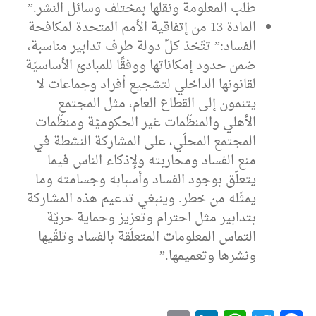
طلب المعلومة ونقلها بمختلف وسائل النشر.”
المادة 13 من إتفاقية الأمم المتحدة لمكافحة
الفساد:” تتّخذ كلّ دولة طرف تدابير مناسبة،
ضمن حدود إمكاناتها ووفقًا للمبادئ الأساسيّة
لقانونها الداخلي لتشجيع أفراد وجماعات لا
يتنمون إلى القطاع العام، مثل المجتمع
الأهلي والمنظّمات غير الحكوميّة ومنظّمات
المجتمع المحلّي، على المشاركة النشطة في
منع الفساد ومحاربته ولإذكاء الناس فيما
يتعلّق بوجود الفساد وأسبابه وجسامته وما
يمثّله من خطر. وينبغي تدعيم هذه المشاركة
بتدابير مثل احترام وتعزيز وحماية حريّة
التماس المعلومات المتعلّقة بالفساد وتلقّيها
ونشرها وتعميمها.”