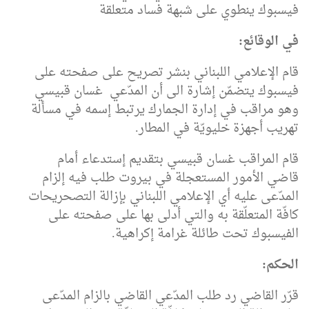
فيسبوك ينطوي على شبهة فساد متعلقة
في الوقائع
:
قام الإعلامي اللبناني بنشر تصريح على صفحته على
فيسبوك يتضمّن إشارة الى أن المدّعي غسان قبيسي
وهو مراقب في إدارة الجمارك يرتبط إسمه في مسألة
تهريب أجهزة خليويّة في المطار.
قام المراقب غسان قبيسي بتقديم إستدعاء أمام
قاضي الأمور المستعجلة في بيروت طلب فيه إلزام
المدّعى عليه أي الإعلامي اللبناني بإزالة التصحريحات
كافّة المتعلّقة به والتي أدلى بها على صفحته على
الفيسبوك تحت طائلة غرامة إكراهية.
الحكم
:
قرّر القاضي رد طلب المدّعي القاضي بالزام المدّعى