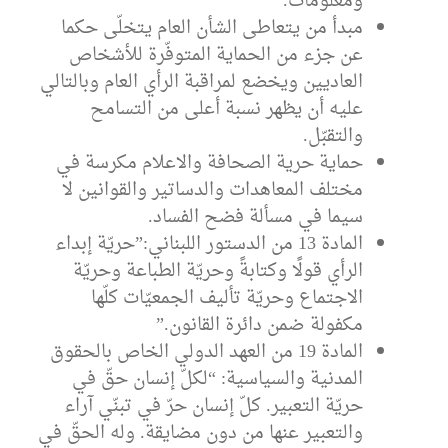
ومعلومات.
مبدأ من يتعاطى الشأن العام يتخلّى حكما
عن جزء من الحماية المتوفّرة للأشخاص
العاديين ويخضع لمراقبة الرأي العام وبالتالي
عليه أن يظهر نسبة أعلى من التسامح
والتقبّل.
حماية حرية الصحافة والاعلام مكرسة في
مختلف المعاهدات والدساتير والقوانين لا
سيما في مسألة فضح الفساد.
المادة 13 من الدستور اللبناني:”حريّة إبداء
الرأي قولًا وكتابةً وحريّة الطباعة وحريّة
الاجتماع وحريّة تأليف الجمعيّات كلّها
مكفولة ضمن دائرة القانون.”
المادة 19 من العهد الدولي الخاص بالحقوق
المدنية والسياسية: “لكلّ إنسان حقّ في
حريّة التعبير. كلّ إنسان حرّ في تبنّي آراء
والتعبير عنها من دون مضايقة. وله الحقّ في