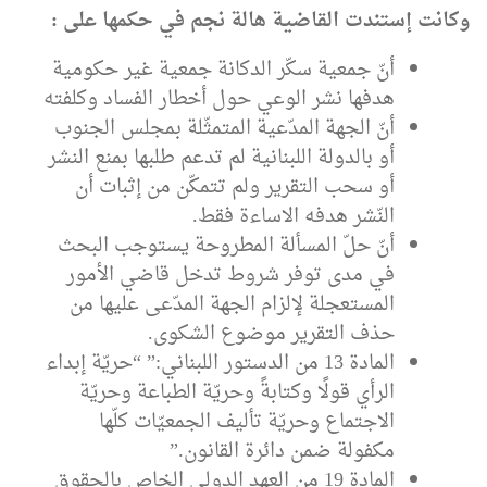
وكانت إستندت القاضية هالة نجم في حكمها على :
أنّ جمعية سكّر الدكانة جمعية غير حكومية
هدفها نشر الوعي حول أخطار الفساد وكلفته
أنّ الجهة المدّعية المتمثّلة بمجلس الجنوب
أو بالدولة اللبنانية لم تدعم طلبها بمنع النشر
أو سحب التقرير ولم تتمكّن من إثبات أن
النّشر هدفه الاساءة فقط.
أنّ حلّ المسألة المطروحة يستوجب البحث
في مدى توفر شروط تدخل قاضي الأمور
المستعجلة لإلزام الجهة المدّعى عليها من
حذف التقرير موضوع الشكوى.
المادة 13 من الدستور اللبناني:” “حريّة إبداء
الرأي قولًا وكتابةً وحريّة الطباعة وحريّة
الاجتماع وحريّة تأليف الجمعيّات كلّها
مكفولة ضمن دائرة القانون.”
المادة 19 من العهد الدولي الخاص بالحقوق