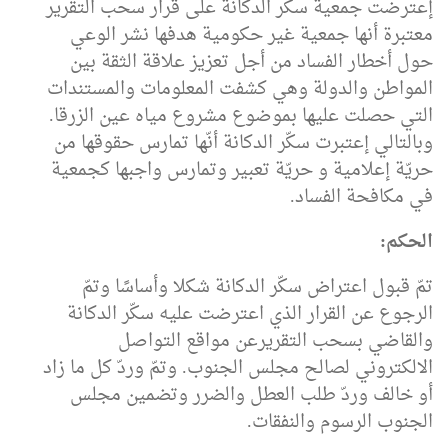
إعترضت جمعية سكّر الدكانة على قرار سحب التقرير
معتبرة أنها جمعية غير حكومية هدفها نشر الوعي
حول أخطار الفساد من أجل تعزيز علاقة الثقة بين
المواطن والدولة وهي كشفت المعلومات والمستندات
التي حصلت عليها بموضوع مشروع مياه عين الزرقا.
وبالتالي إعتبرت سكّر الدكانة أنّها تمارس حقوقها من
حريّة إعلامية و حريّة تعبير وتمارس واجبها كجمعية
في مكافحة الفساد.
الحكم:
تمّ قبول اعتراض سكّر الدكانة شكلا وأساسًا وتمّ
الرجوع عن القرار الذي اعترضت عليه سكّر الدكانة
والقاضي بسحب التقريرعن مواقع التواصل
الالكتروني لصالح مجلس الجنوب. وتمّ وردّ كل ما زاد
أو خالف وردّ طلب العطل والضرر وتضمين مجلس
الجنوب الرسوم والنفقات.