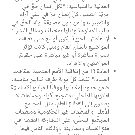
المدنية والسياسية: “لكلّ إنسان حقّ في
حريّة التعبير. كلّ إنسان حرّ في تبنّي آراء
والتعبير عنها من دون مضايقة. وله الحقّ في
طلب المعلومة ونقلها بمختلف وسائل النشر.”
أنّ هامش الحرية يكون أوسع متى تعلقت
المواضيع بالشأن العام ومتى كانت تؤثر
بصورة مباشرة أو غير مباشرة على حقوق
المواطنين والأفراد.
المادة 13 من إتفاقية الأمم المتحدة لمكافحة
الفساد:” تتّخذ كلّ دولة طرف تدابير مناسبة،
ضمن حدود إمكاناتها ووفقًا للمبادئ الأساسيّة
لقانونها الداخلي لتشجيع أفراد وجماعات لا
يتنمون إلى القطاع العام، مثل المجتمع
الأهلي والمنظّمات غير الحكوميّة ومنظّمات
المجتمع المحلّي، على المشاركة النشطة في
منع الفساد ومحاربته ولإذكاء الناس فيما