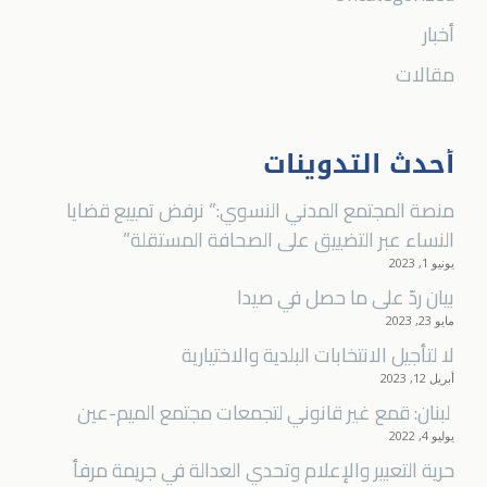
أخبار
مقالات
أحدث التدوينات
منصة المجتمع المدني النسوي:” نرفض تمييع قضايا
النساء عبر التضييق على الصحافة المستقلة”
يونيو 1, 2023
بيان ردّ على ما حصل في صيدا
مايو 23, 2023
لا لتأجيل الانتخابات البلدية والاختيارية
أبريل 12, 2023
لبنان: قمع غير قانوني لتجمعات مجتمع الميم-عين
يوليو 4, 2022
ﺣﺮﯾﺔ اﻟﺘﻌﺒﯿﺮ واﻹﻋﻼم وﺗﺤﺪي اﻟﻌﺪاﻟﺔ ﻓﻲ ﺟﺮﯾﻤﺔ ﻣﺮﻓﺄ