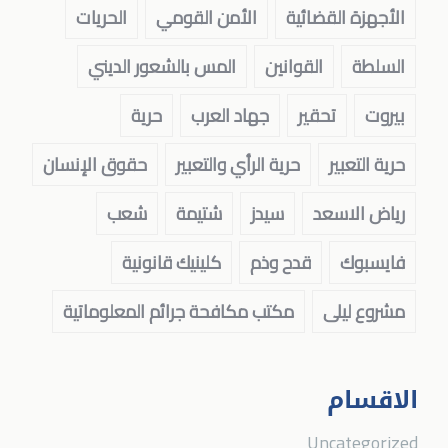
الأجهزة القضائية
الأمن القومي
الحريات
السلطة
القوانين
المس بالشعور الديني
بيروت
تحقير
جهاد العرب
حرية
حرية التعبير
حرية الرأي والتعبير
حقوق الإنسان
رياض الاسعد
سيدز
شتيمة
شعب
فايسبوك
قدح وذم
كلينيك قانونية
مشروع ليلى
مكتب مكافحة جرائم المعلوماتية
الاقسام
Uncategorized