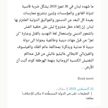
ما شهده لبنان في 30 تموز 2019 يشكّل ضربة قاسية
لدولة القانون والمؤسسات ويُنبئ بتشريع ممارسات
بعيدة كل البعد عن الدستور والمواثيق الدولية الملتزم بها
لبنان. إنّ إلغاء حفل مشروع ليلى على خلفية المسّ
بالشعور الديني وإستعمال لغة التهديد بالقتل وعبارة “لن
تمرّ” من قبل جهات دينية وطائفية يحولنا الى دولة
دينية لا مدنية ويذكّرنا بمحاكمة عالم الفلك والفيلسوف
والفيزيائي الايطالي غاليليو غاليلي من قبل محاكم
التفتيش الكنسية الرومانية بتهمة الهرطقة كونه أثبت أنّ
الأرض…
Read more
مقالات
11
أغسطس 2019
التعليقات
على في الدولة المسطّحة لا مكان للإختلاف!
مغلقة