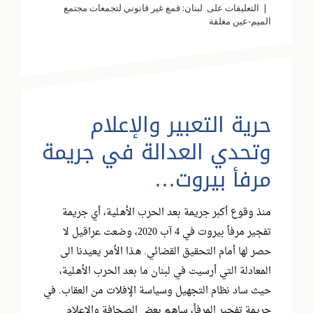
التعليقات
على لبنان: قمع غير قانوني لتجمعات مجتمع
الميم-عين مغلقة
ﺣﺮﯾﺔ اﻟﺘﻌﺒﯿﺮ واﻹﻋﻼم
وﺗﺤﺪي اﻟﻌﺪاﻟﺔ ﻓﻲ ﺟﺮﯾﻤﺔ
ﻣﺮﻓﺄ ﺑﯿﺮوت…
ﻣﻨﺬ وﻗﻮع أﻛﺒﺮ ﺟﺮﯾﻤﺔ ﺑﻌﺪ اﻟﺤﺮب اﻷھﻠﯿﺔ، أي ﺟﺮﯾﻤﺔ
ﺗﻔﺠﯿﺮ ﻣﺮﻓﺄ ﺑﯿﺮوت ﻓﻲ 4 آب 2020، وﺿﻌﺖ ﻋﺮاﻗﯿﻞ ﻻ
ﺣﺼﺮ ﻟﮭﺎ أﻣﺎم اﻟﺘﺤﻘﯿﻖ اﻟﻘﻀﺎﺋﻲ. ھﺬا اﻷﻣﺮ ﯾﻌﯿﺪﻧﺎ اﻟﻰ
اﻟﻤﻌﺎدﻟﺔ اﻟﺘﻲ أرﺳﯿﺖ ﻓﻲ ﻟﺒﻨﺎن ﻣﺎ ﺑﻌﺪ اﻟﺤﺮب اﻷھﻠﯿﺔ،
ﺣﯿﺚ ﺳﺎد ﻧﻈﺎم اﻟﺘﺠﮭﯿﻞ وﺳﯿﺎﺳﺔ اﻹﻓﻼت ﻣﻦ اﻟﻌﻘﺎب. ﻓﻲ
ﺟﺮﯾﻤﺔ ﺗﻔﺠﯿﺮ اﻟﻤﺮﻓﺄ، ﺳﺎھﻢ ﺑﻌﺾ اﻟﺼﺤﺎﻓﺔ واﻹﻋﻼم