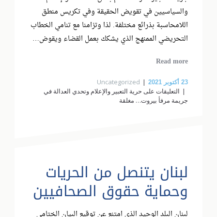
واﻟﺴﯿﺎﺳﯿﯿﻦ ﻓﻲ ﺗﻘﻮﯾﺾ اﻟﺤﻘﯿﻘﺔ وﻓﻲ ﺗﻜﺮﯾﺲ ﻣﻨﻄﻖ
اﻟﻼﻣﺤﺎﺳﺒﺔ ﺑﺬراﺋﻊ ﻣﺨﺘﻠﻔﺔ. ﻟﺬا وﺗﺰاﻣﻨﺎ ﻣﻊ ﺗﻨﺎﻣﻲ اﻟﺨﻄﺎب
اﻟﺘﺤﺮﯾﻀﻲ اﻟﻤﻤﻨﮭﺞ اﻟﺬي ﯾﺸﻜﻚ ﺑﻌﻤﻞ اﻟﻘﻀﺎء وﯾﻘﻮض…
Read more
Uncategorized
23
أكتوبر 2021
التعليقات
على ﺣﺮﯾﺔ اﻟﺘﻌﺒﯿﺮ واﻹﻋﻼم وﺗﺤﺪي اﻟﻌﺪاﻟﺔ ﻓﻲ
ﺟﺮﯾﻤﺔ ﻣﺮﻓﺄ ﺑﯿﺮوت… مغلقة
لبنان يتنصل من الحريات
وحماية حقوق الصحافيين
لبنان البلد الوحيد الذي امتنع عن توقيع البيان الختامي