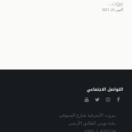
ﺑﯿﺮوت…
أكتوبر 23, 2021
التواصل الاجتماعي
بيروت الأشرفية شارع السيوفي
بناية تويني الطابق الأرضي
+961 1 426224