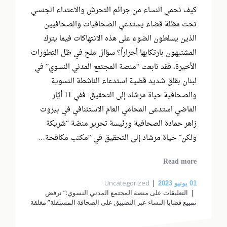
كيف نحمي النساء من جرائم التحرش والاعتداء الجنسي
تحت مظلة قضاء يستدعي الصحافيات والصحافيين
الذين يسلطون الضوء على هذه الانتهاكات فيما يترك
المشتبهون بارتكابها أحراراً؟ سؤال ملح في ظل التطورات
الأخيرة، فقد تابعت “منصة المجتمع المدني النسوي” في
لبنان بقلق شديد قضية استدعاء الناشطة النسوية
والصحافية حياة مرشاد إلى التحقيق. ففي 11 أيّار
الماضي استدعى المحامي العام الاستئنافي في بيروت
زاهر حمادة الصحافية ورئيسة تحرير منصّة “شريكة
ولكن” حياة مرشاد إلى التحقيق في “مكتب مكافحة…
Read more
Uncategorized
01
يونيو 2023
التعليقات
على منصة المجتمع المدني النسوي:” نرفض
تمييع قضايا النساء عبر التضييق على الصحافة المستقلة” مغلقة