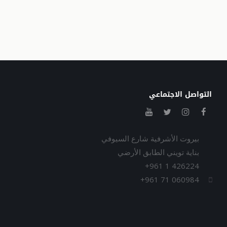
التواصل الاجتماعي
بيروت الأشرفية شارع السيوفي
بناية تويني الطابق الأرضي
+961 1 426224
+961 71 060984