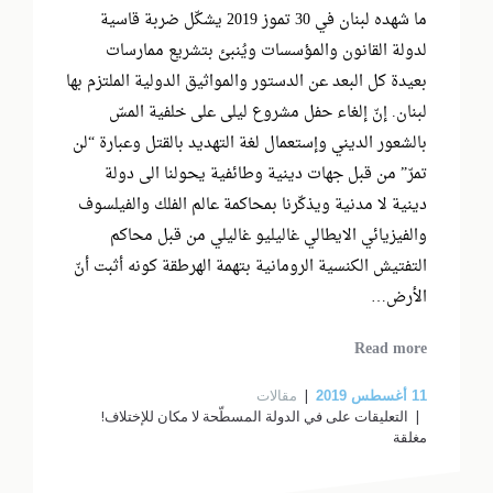
ما شهده لبنان في 30 تموز 2019 يشكّل ضربة قاسية
لدولة القانون والمؤسسات ويُنبئ بتشريع ممارسات
بعيدة كل البعد عن الدستور والمواثيق الدولية الملتزم بها
لبنان. إنّ إلغاء حفل مشروع ليلى على خلفية المسّ
بالشعور الديني وإستعمال لغة التهديد بالقتل وعبارة “لن
تمرّ” من قبل جهات دينية وطائفية يحولنا الى دولة
دينية لا مدنية ويذكّرنا بمحاكمة عالم الفلك والفيلسوف
والفيزيائي الايطالي غاليليو غاليلي من قبل محاكم
التفتيش الكنسية الرومانية بتهمة الهرطقة كونه أثبت أنّ
الأرض…
Read more
مقالات
11
أغسطس 2019
التعليقات
على في الدولة المسطّحة لا مكان للإختلاف!
مغلقة