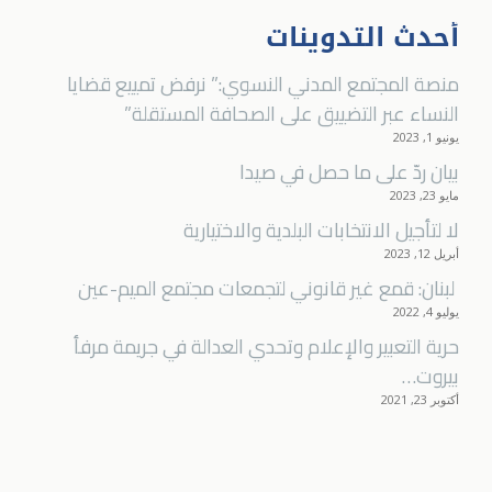
أحدث التدوينات
منصة المجتمع المدني النسوي:” نرفض تمييع قضايا
النساء عبر التضييق على الصحافة المستقلة”
يونيو 1, 2023
بيان ردّ على ما حصل في صيدا
مايو 23, 2023
لا لتأجيل الانتخابات البلدية والاختيارية
أبريل 12, 2023
لبنان: قمع غير قانوني لتجمعات مجتمع الميم-عين
يوليو 4, 2022
ﺣﺮﯾﺔ اﻟﺘﻌﺒﯿﺮ واﻹﻋﻼم وﺗﺤﺪي اﻟﻌﺪاﻟﺔ ﻓﻲ ﺟﺮﯾﻤﺔ ﻣﺮﻓﺄ
ﺑﯿﺮوت…
أكتوبر 23, 2021