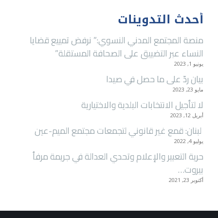
أحدث التدوينات
منصة المجتمع المدني النسوي:” نرفض تمييع قضايا
النساء عبر التضييق على الصحافة المستقلة”
يونيو 1, 2023
بيان ردّ على ما حصل في صيدا
مايو 23, 2023
لا لتأجيل الانتخابات البلدية والاختيارية
أبريل 12, 2023
لبنان: قمع غير قانوني لتجمعات مجتمع الميم-عين
يوليو 4, 2022
ﺣﺮﯾﺔ اﻟﺘﻌﺒﯿﺮ واﻹﻋﻼم وﺗﺤﺪي اﻟﻌﺪاﻟﺔ ﻓﻲ ﺟﺮﯾﻤﺔ ﻣﺮﻓﺄ
ﺑﯿﺮوت…
أكتوبر 23, 2021